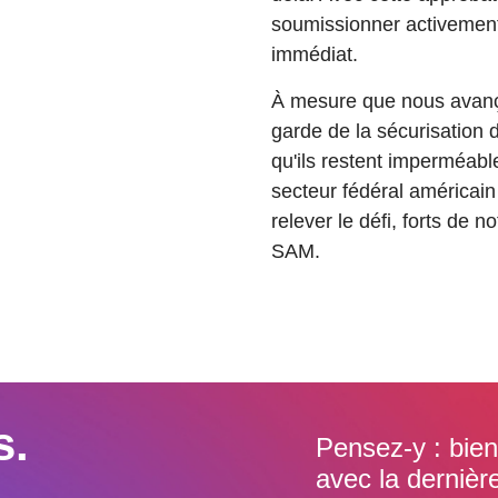
soumissionner activement
immédiat.
À mesure que nous avançon
garde de la sécurisation d
qu'ils restent imperméab
secteur fédéral américai
relever le défi, forts de 
SAM.
s.
Pensez-y : bien
avec la dernièr