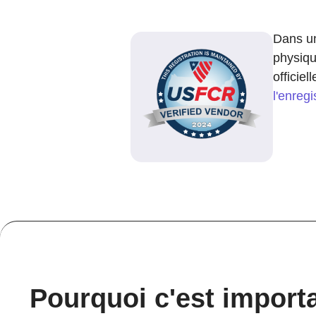
Dans un
physiqu
officie
l'enreg
Pourquoi c'est import